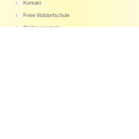
Kontakt
Freie Waldorfschule
Stellenangebote
Spenden
Unser Kindergarten
Schluchseestraße 51
78054 Villingen-Schwenningen
Mo- Fr
07 : 15 - 13 : 15 Uhr